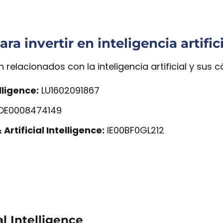
a invertir en inteligencia artific
 relacionados con la inteligencia artificial y sus c
elligence:
LU1602091867
DE0008474149
rtificial Intelligence:
IE00BF0GL212
ial Intelligence