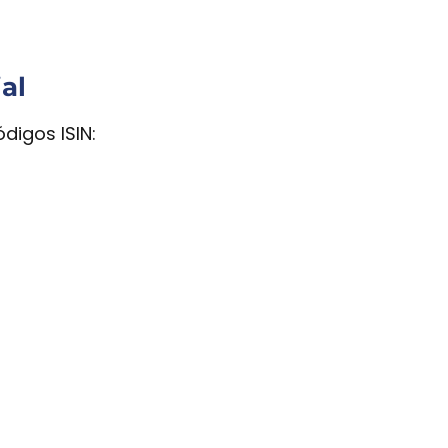
ial
ódigos ISIN: