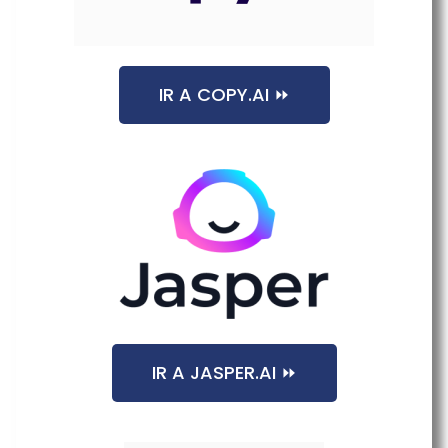
IR A COPY.AI ⏩
IR A JASPER.AI ⏩